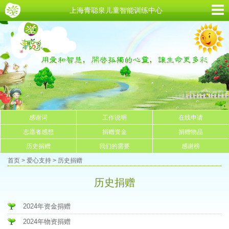
上海青聪泉儿童智能训练中心
感谢词
工作说明
在线申请
志愿者感想
捐赠资金
捐赠物品
历史捐赠
我们的需要
感谢榜
首页
>
爱心支持
> 历史捐赠
历史捐赠
2024年资金捐赠
2024年物资捐赠