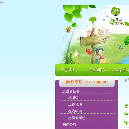
/>
关于我们
专业训练
星愿互
当
志愿者招募
感谢词
工作说明
在线申请
志愿者感想
捐赠公布