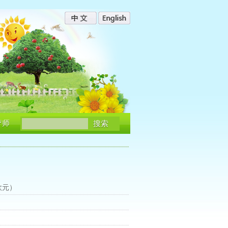
疗师
搜索
欧元）