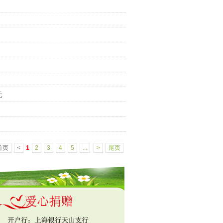
元
首页
<
1
2
3
4
5
...
>
尾页