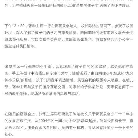
导，为在特殊教育一线辛勤耕耘的教职工和“星星的孩子”们送来了关怀与鼓励。
下午13：30，张华主席一行在青聪泉创始人、校长陈洁的陪同下，参观了校园
环境，深入了解了孩子们的学习与康复情况。随同调研的还有市妇女联合会党
组成员张庆玲、市妇女联合会家庭儿童部部长张燕华、市妇女联合会办公室一
级主任科员田畑等。
张华主席一行先来到小学部，认真观摩了孩子们的艺术课程，感受他们在绘
画、手工等创作中流露出的专注与才华；随后观看了由自闭症少年组成的“九分
钟小乐队”的排练，孩子们用音乐表达情感、展现自我的场景令人动容。在幼儿
部，张华主席与孩子们俯身互动交流，对家长给予温柔鼓励，更亲切慰问了一
线的教学老师，现场洋溢着满满的温暖与感动。
在随后的座谈会上，张华主席详细听取了陈洁校长关于青聪泉创办二十二年来
的发展历程汇报。从2004年的一间小小社区活动室起步，到如今拥有长宁、嘉
定两大院区，服务百余名自闭症儿童的专业机构，青聪泉始终坚守一份不变的
初心。