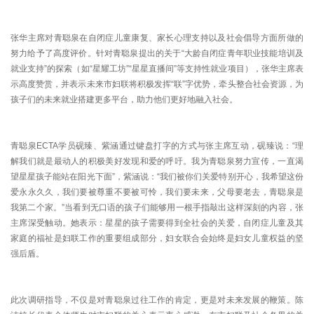
张华主席对青聪泉在自闭症儿童康复、家长心理支持以及社会倡导方面所做的
努力给予了高度评价。针对青聪泉提出的关于“大龄自闭症青年职业技能培训及
就业支持”的探索（如“星耀工坊”“星星直播间”等支持性就业项目），张华主席表
示高度赞赏，并表示未来市妇联将积极发挥“联”字优势，牵头整合社会资源，为
孩子们的未来就业搭建更多平台，助力他们更好地融入社会。
青聪泉ECTA学员砚臻、紫涵通过键盘打字的方式与张主席互动，砚臻说：“理
解我们就是最动人的积极美好发现和爱的呼吁。我为青聪泉努力宣传，一直渴
望星星孩子能站在阳光下面”，紫涵说：“我们被你们关爱特别开心，我希望这份
爱永永久久，我们要被尊重不要被可怜，我们要未来，父母要老去，青聪泉是
我第二个家。”当看到无口语的孩子们能够用一根手指敲出这样深刻的内容，张
主席深受触动。她表示：星星的孩子需要得到全社会的关爱，自闭症儿童及其
家庭的福祉是妇联工作的重要组成部分，妇女联合会始终是妇女儿童权益的坚
强后盾。
此次调研指导，不仅是对青聪泉过往工作的肯定，更是对未来发展的鞭策。陈