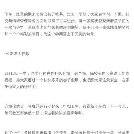
下午，隆重的期末表彰会拉开帷幕。过去一学期，大家在学习、习惯、社
交与情绪管理等各方面均取得了可喜进步。每一张奖状都凝聚着孩子们的
汗水与努力，承载着老师与家长的殷切期望。孩子们用一张张纯真的笑脸
和一个个精彩的节目，为这个学期画上了完美的句号。
03 新年大扫除
2月13日一早，同学们在户外列队升旗、做早操。陈校长向大家送上新春
祝福，愿大家度过一个快快乐乐的春节假期，也提醒大家注意安全，在家
争做家人的好帮手。
升旗仪式后，各班迅速行动起来，打扫卫生、布置新年装饰，不一会儿，
每间教室都焕然一新，洋溢着浓浓的喜庆年味。
到了中午，各班摆出琳琅满目的美食，老师家长孩子们围坐一堂，分享美