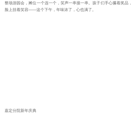
整场游园会，摊位一个连一个，笑声一串接一串。孩子们手心攥着奖品，
脸上挂着笑容——这个下午，年味浓了，心也满了。
嘉定分院新年庆典