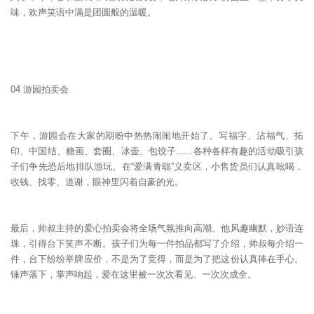
味，欢声笑语中满是团圆般的温暖。
04 游园拍卖会
下午，游园会在大家的期盼中热热闹闹地开始了。写福字、沾福气、拓
印、中国结、糖画、套圈、冰壶、包饺子......各种各样有趣的活动吸引孩
子们争先恐后地排队游玩。在“爱满青聪”义卖区，小售货员们认真吆喝，
收钱、找零、道谢，眼神里闪着自豪的光。
最后，帅叔主持的爱心拍卖会将全场气氛推向高潮。他风趣幽默，妙语连
珠，引得台下笑声不断。孩子们为每一件拍品都写了介绍，帅叔每介绍一
件，台下纷纷举牌应价，不是为了竞得，而是为了把这份认真捧在手心。
锤声落下，掌声响起，爱在这里被一次次看见、一次次成全。