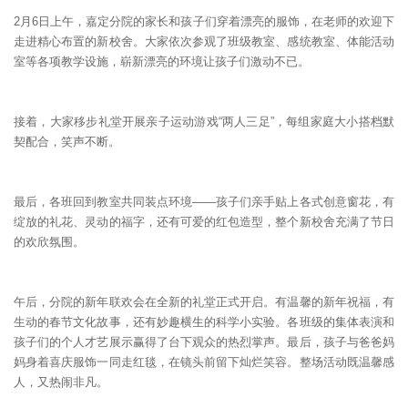
2月6日上午，嘉定分院的家长和孩子们穿着漂亮的服饰，在老师的欢迎下
走进精心布置的新校舍。大家依次参观了班级教室、感统教室、体能活动
室等各项教学设施，崭新漂亮的环境让孩子们激动不已。
接着，大家移步礼堂开展亲子运动游戏“两人三足”，每组家庭大小搭档默
契配合，笑声不断。
最后，各班回到教室共同装点环境——孩子们亲手贴上各式创意窗花，有
绽放的礼花、灵动的福字，还有可爱的红包造型，整个新校舍充满了节日
的欢欣氛围。
午后，分院的新年联欢会在全新的礼堂正式开启。有温馨的新年祝福，有
生动的春节文化故事，还有妙趣横生的科学小实验。各班级的集体表演和
孩子们的个人才艺展示赢得了台下观众的热烈掌声。最后，孩子与爸爸妈
妈身着喜庆服饰一同走红毯，在镜头前留下灿烂笑容。整场活动既温馨感
人，又热闹非凡。