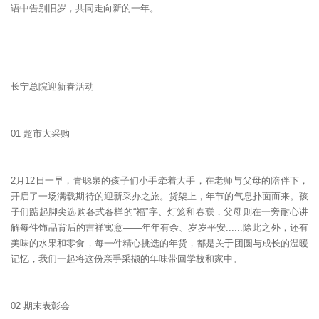
语中告别旧岁，共同走向新的一年。
长宁总院迎新春活动
01 超市大采购
2月12日一早，青聪泉的孩子们小手牵着大手，在老师与父母的陪伴下，
开启了一场满载期待的迎新采办之旅。货架上，年节的气息扑面而来。孩
子们踮起脚尖选购各式各样的“福”字、灯笼和春联，父母则在一旁耐心讲
解每件饰品背后的吉祥寓意——年年有余、岁岁平安......除此之外，还有
美味的水果和零食，每一件精心挑选的年货，都是关于团圆与成长的温暖
记忆，我们一起将这份亲手采撷的年味带回学校和家中。
02 期末表彰会